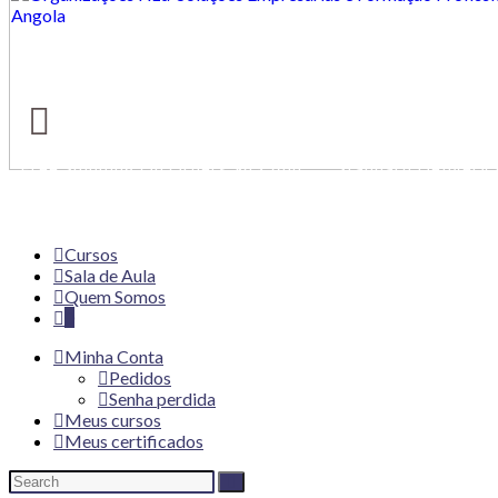
Free Shipping On Orders $49 And
Standard Delivery 
Up
Working Days
Cursos
Sala de Aula
Quem Somos
0
Minha Conta
Pedidos
Senha perdida
Meus cursos
Meus certificados