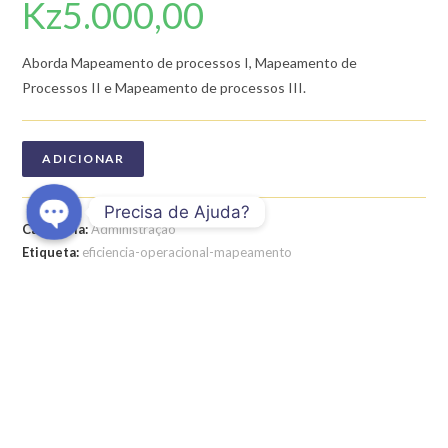
Kz
5.000,00
Aborda Mapeamento de processos I, Mapeamento de
Processos II e Mapeamento de processos III.
ADICIONAR
Precisa de Ajuda?
Categoria:
Administração
O
Etiqueta:
eficiencia-operacional-mapeamento
p
e
n
c
DESCRIÇÃO
h
a
AVALIAÇÕES (0)
t