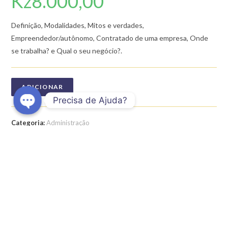
Kz
8.000,00
Definição, Modalidades, Mitos e verdades,
Empreendedor/autônomo, Contratado de uma empresa, Onde
se trabalha? e Qual o seu negócio?.
ADICIONAR
Precisa de Ajuda?
O
Categoria:
Administração
p
e
n
c
DESCRIÇÃO
h
a
AVALIAÇÕES (0)
t