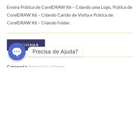
Ensina Prática de CorelDRAW X6 – Criando uma Logo, Prática de
CorelDRAW X6 – Criando Cartão de Visita e Prática de
CorelDRAW X6 – Criando Folder.
ADICIONAR
Precisa de Ajuda?
O
Categoria:
Animações e Design
p
Etiqueta:
cartao-de-visita-coreldraw
e
n
c
h
DESCRIÇÃO
a
t
AVALIAÇÕES (0)
y