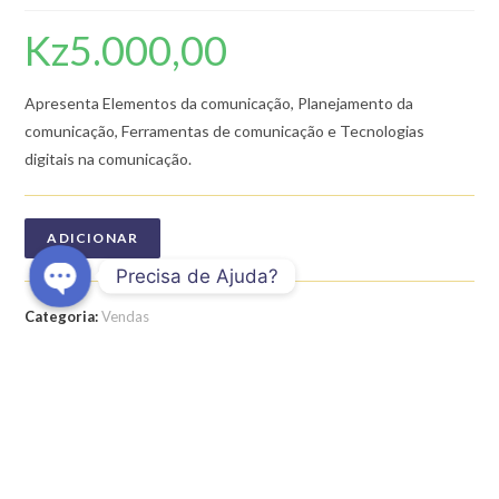
Kz
5.000,00
Apresenta Elementos da comunicação, Planejamento da
comunicação, Ferramentas de comunicação e Tecnologias
digitais na comunicação.
ADICIONAR
Precisa de Ajuda?
Categoria:
Vendas
O
Etiquetas:
tecnicas-de-venda
,
vendas
p
e
n
c
h
DESCRIÇÃO