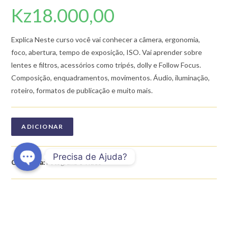
Kz
18.000,00
Explica Neste curso você vai conhecer a câmera, ergonomia,
foco, abertura, tempo de exposição, ISO. Vai aprender sobre
lentes e filtros, acessórios como tripés, dolly e Follow Focus.
Composição, enquadramentos, movimentos. Áudio, iluminação,
roteiro, formatos de publicação e muito mais.
ADICIONAR
Precisa de Ajuda?
Categoria:
Fotografia e Vídeo
O
p
e
n
DESCRIÇÃO