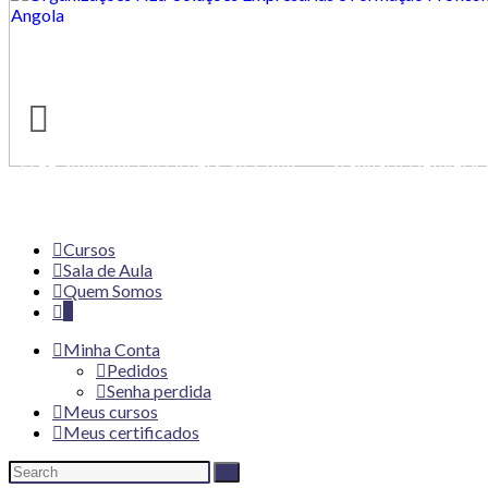
Free Shipping On Orders $49 And
Standard Delivery 
Up
Working Days
Cursos
Sala de Aula
Quem Somos
0
Minha Conta
Pedidos
Senha perdida
Meus cursos
Meus certificados