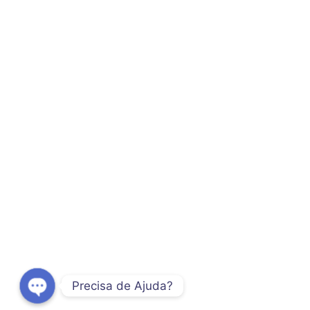
Contacto
NZAN
A Influên
Luanda, Angola
Angolano
+244928138897 - Whatsapp
15 DE DEZE
administrador@organizacoesnza.com
organizacoesnza.com
Evento d
Cognitiv
8 DE NOVEM
Live Espe
Neurodive
23 DE JUNH
Precisa de Ajuda?
©