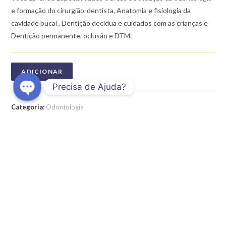
e formação do cirurgião-dentista, Anatomia e fisiologia da
cavidade bucal , Dentição decídua e cuidados com as crianças e
Dentição permanente, oclusão e DTM.
ADICIONAR
Precisa de Ajuda?
O
Categoria:
Odontologia
Etiqueta:
Introdução-à-Saúde-Bucal
p
e
n
c
h
DESCRIÇÃO
a
t
AVALIAÇÕES (0)
y