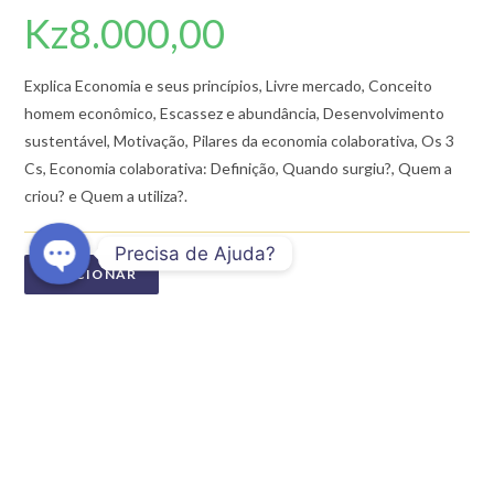
Kz
8.000,00
Explica Economia e seus princípios, Livre mercado, Conceito
homem econômico, Escassez e abundância, Desenvolvimento
sustentável, Motivação, Pilares da economia colaborativa, Os 3
Cs, Economia colaborativa: Definição, Quando surgiu?, Quem a
criou? e Quem a utiliza?.
Precisa de Ajuda?
ADICIONAR
O
p
Categoria:
Finanças
e
Etiqueta:
economia-colaborativa
n
c
h
a