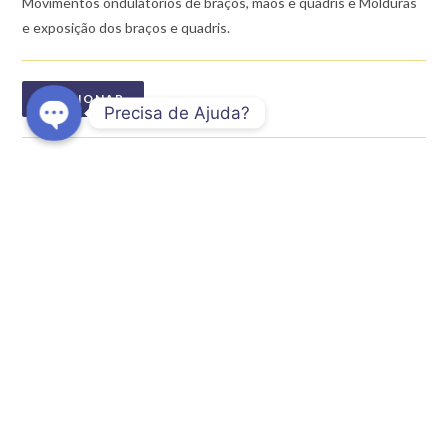
Movimentos ondulatórios de braços, mãos e quadris e Molduras
e exposição dos braços e quadris.
ADICIONAR
Precisa de Ajuda?
O
Categoria:
Iniciação Profissional
p
Etiqueta:
ventre
e
n
c
h
a
DESCRIÇÃO
t
AVALIAÇÕES (0)
y
Descrição