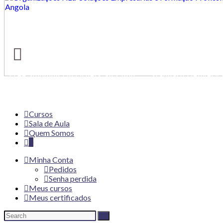
Free Shipping On Orders $49 And
Standard Delivery 
Up
Working Days
Cursos
Sala de Aula
Quem Somos
0
Minha Conta
Pedidos
Senha perdida
Meus cursos
Meus certificados