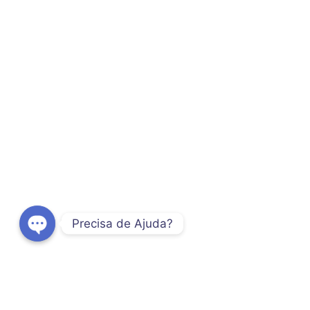
Precisa de Ajuda?
O
p
e
n