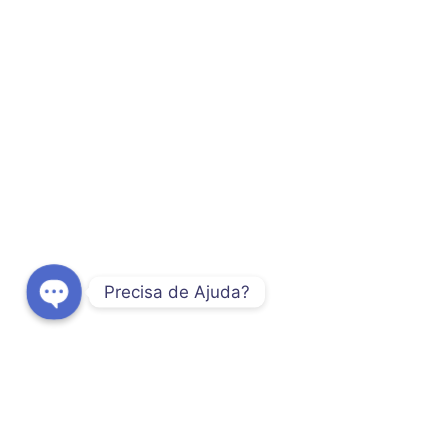
Precisa de Ajuda?
O
p
e
n
c